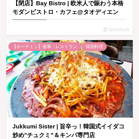
【閉店】Bay Bistro | 欧米人で賑わう本格
モダンビストロ・カフェ@タオディエン
2023/5/29
【ホーチミン】食事・レストラン
韓国料理
Jukkumi Sister | 旨辛っ！韓国式イイダコ
炒め"チュクミ”＆キンパ専門店