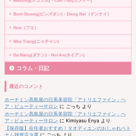
Mekong(メコン川)・Can Tho(カントー)
Binh Duong(ビンズオン)・Dong Nai（ドンナイ）
Hue（フエ）
Nha Trang(ニャチャン)
Da Nang(ダナン)・Hoi An(ホイアン)
コラム・日記
最近のコメント
ホーチミン髙島屋の日系美容院「アトリエファイン」ヘ
ア・ビューティーサロン
に
ごっち
より
ホーチミン髙島屋の日系美容院「アトリエファイン」ヘ
ア・ビューティーサロン
に
Kimiyasu Enya
より
【保存版】在住者おすすめ！タオディエンのおしゃれベト
ナム雑貨店９選
に
ごっち
より