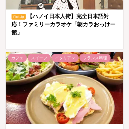
【ハノイ日本人街】完全日本語対
PickUp
応！ファミリーカラオケ「朝カラおっけー
館」
カフェ
スイーツ
イタリアン
フランス料理