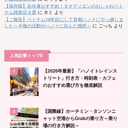
【保存版】在住者おすすめ！タオディエンのおしゃれベト
ナム雑貨店９選
に
ネミ
より
【ご報告】ベトナム14年目にして首都ハノイに引っ越しま
した～今後の活動やハノイに住んだ感想～
に
ごっち
より
人気記事トップ5
【2026年最新】「ハノイトレインス
1
トリート」行き方・時刻表・カフェ
のおすすめ選び方を徹底解説
【国際線】ホーチミン・タンソンニ
2
ャット空港からGrabの乗り方～乗り
場の行き方解説～