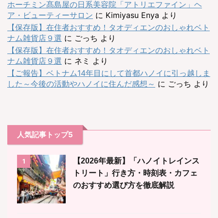
ホーチミン髙島屋の日系美容院「アトリエファイン」ヘ
ア・ビューティーサロン
に
Kimiyasu Enya
より
【保存版】在住者おすすめ！タオディエンのおしゃれベト
ナム雑貨店９選
に
ごっち
より
【保存版】在住者おすすめ！タオディエンのおしゃれベト
ナム雑貨店９選
に
ネミ
より
【ご報告】ベトナム14年目にして首都ハノイに引っ越しま
した～今後の活動やハノイに住んだ感想～
に
ごっち
より
人気記事トップ5
【2026年最新】「ハノイトレインス
1
トリート」行き方・時刻表・カフェ
のおすすめ選び方を徹底解説