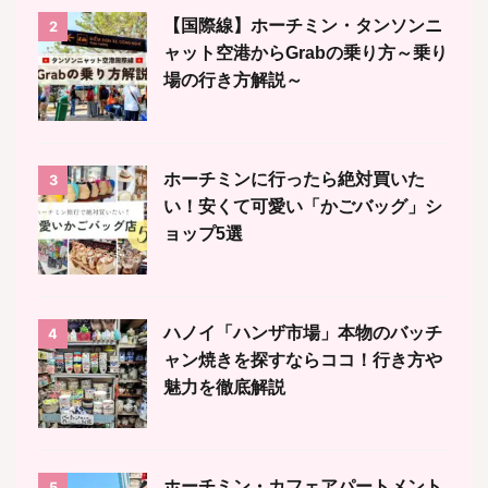
【国際線】ホーチミン・タンソンニ
2
ャット空港からGrabの乗り方～乗り
場の行き方解説～
ホーチミンに行ったら絶対買いた
3
い！安くて可愛い「かごバッグ」シ
ョップ5選
ハノイ「ハンザ市場」本物のバッチ
4
ャン焼きを探すならココ！行き方や
魅力を徹底解説
ホーチミン・カフェアパートメント
5