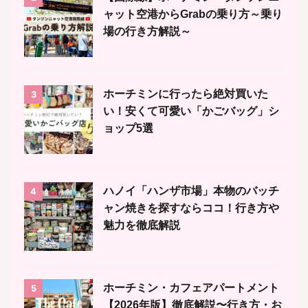
ャット空港からGrabの乗り方～乗り
場の行き方解説～
ホーチミンに行ったら絶対買いた
3
い！安くて可愛い「かごバッグ」シ
ョップ5選
ハノイ「ハンザ市場」本物のバッチ
4
ャン焼きを探すならココ！行き方や
魅力を徹底解説
ホーチミン・カフェアパートメント
5
【2026年版】徹底解説〜行き方・お