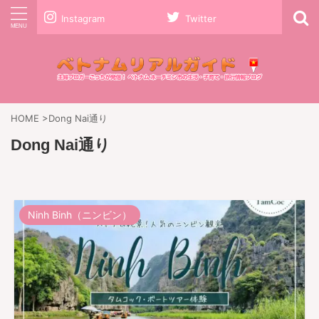
Instagram
Twitter
HOME
>
Dong Nai通り
Dong Nai通り
Ninh Binh（ニンビン）