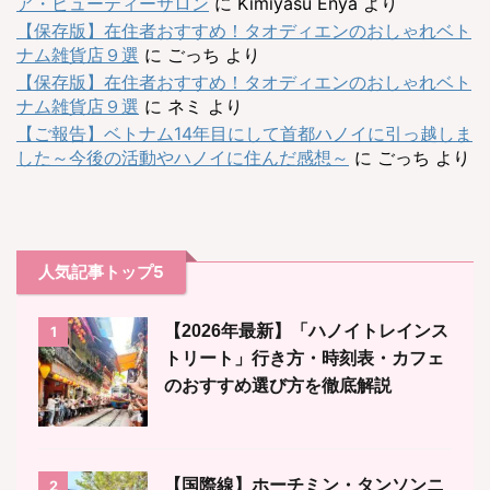
ア・ビューティーサロン
に
Kimiyasu Enya
より
【保存版】在住者おすすめ！タオディエンのおしゃれベト
ナム雑貨店９選
に
ごっち
より
【保存版】在住者おすすめ！タオディエンのおしゃれベト
ナム雑貨店９選
に
ネミ
より
【ご報告】ベトナム14年目にして首都ハノイに引っ越しま
した～今後の活動やハノイに住んだ感想～
に
ごっち
より
人気記事トップ5
【2026年最新】「ハノイトレインス
1
トリート」行き方・時刻表・カフェ
のおすすめ選び方を徹底解説
【国際線】ホーチミン・タンソンニ
2