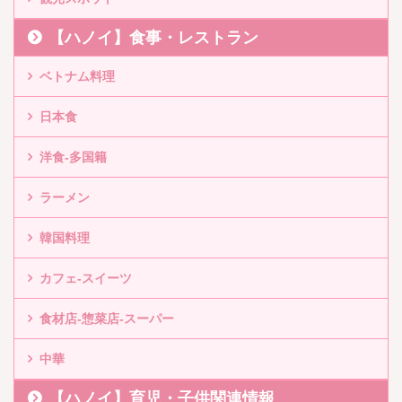
【ハノイ】食事・レストラン
ベトナム料理
日本食
洋食-多国籍
ラーメン
韓国料理
カフェ-スイーツ
食材店-惣菜店-スーパー
中華
【ハノイ】育児・子供関連情報