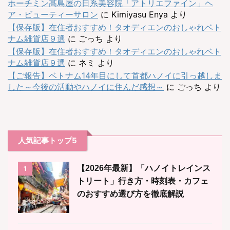
ホーチミン髙島屋の日系美容院「アトリエファイン」ヘ
ア・ビューティーサロン
に
Kimiyasu Enya
より
【保存版】在住者おすすめ！タオディエンのおしゃれベト
ナム雑貨店９選
に
ごっち
より
【保存版】在住者おすすめ！タオディエンのおしゃれベト
ナム雑貨店９選
に
ネミ
より
【ご報告】ベトナム14年目にして首都ハノイに引っ越しま
した～今後の活動やハノイに住んだ感想～
に
ごっち
より
人気記事トップ5
【2026年最新】「ハノイトレインス
1
トリート」行き方・時刻表・カフェ
のおすすめ選び方を徹底解説