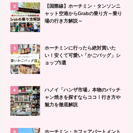
【国際線】ホーチミン・タンソンニ
2
ャット空港からGrabの乗り方～乗り
場の行き方解説～
ホーチミンに行ったら絶対買いた
3
い！安くて可愛い「かごバッグ」シ
ョップ5選
ハノイ「ハンザ市場」本物のバッチ
4
ャン焼きを探すならココ！行き方や
魅力を徹底解説
ホーチミン・カフェアパートメント
5