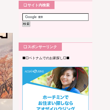
❏ サイト内検索
❏ スポンサーリンク
■□ベトナムでのお家探し□■