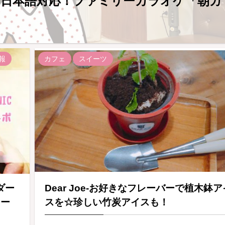
全日本語対応！ファミリーカラオケ「朝カ
報
カフェ
スイーツ
ダー
Dear Joe-お好きなフレーバーで植木鉢ア
ロー
スを☆珍しい竹炭アイスも！