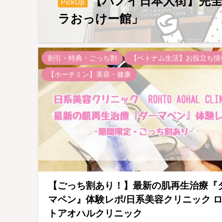
【ハノイ日本人街】完
PickUp
ラおっけー館」
割引・特典・ごっち割
【ベトナム生活】お役立ち情
【ホーチミン】美容・健康
【ごっち割あり！】最新の肌再生治療『
マペン』体験レポ/日系美容クリニック 
トアオハルクリニック