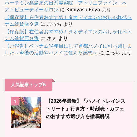
ホーチミン髙島屋の日系美容院「アトリエファイン」ヘ
ア・ビューティーサロン
に
Kimiyasu Enya
より
【保存版】在住者おすすめ！タオディエンのおしゃれベト
ナム雑貨店９選
に
ごっち
より
【保存版】在住者おすすめ！タオディエンのおしゃれベト
ナム雑貨店９選
に
ネミ
より
【ご報告】ベトナム14年目にして首都ハノイに引っ越しま
した～今後の活動やハノイに住んだ感想～
に
ごっち
より
人気記事トップ5
【2026年最新】「ハノイトレインス
1
トリート」行き方・時刻表・カフェ
のおすすめ選び方を徹底解説