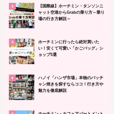
【国際線】ホーチミン・タンソンニ
2
ャット空港からGrabの乗り方～乗り
場の行き方解説～
ホーチミンに行ったら絶対買いた
3
い！安くて可愛い「かごバッグ」シ
ョップ5選
ハノイ「ハンザ市場」本物のバッチ
4
ャン焼きを探すならココ！行き方や
魅力を徹底解説
ホーチミン・カフェアパートメント
5