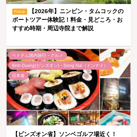
【2026年】ニンビン・タムコックの
PickUp
ボートツアー体験記！料金・見どころ・お
すすめ時期・周辺寺院まで解説
ベトナム国内旅行・グルメ
Binh Duong(ビンズオン)・Dong Nai（ドンナイ）
日本食
【ビンズオン省】ソンベゴルフ場近く！