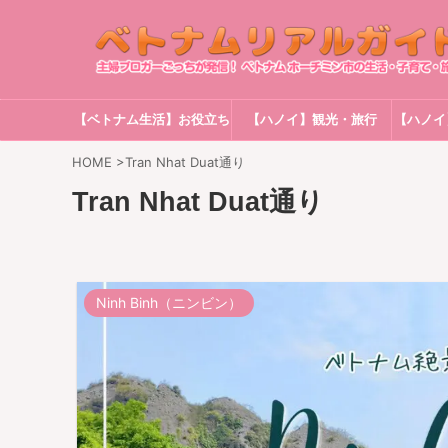
【ベトナム生活】お役立ち
【ハノイ】観光・旅行
【ハノイ
情報
HOME
>
Tran Nhat Duat通り
Tran Nhat Duat通り
Ninh Binh（ニンビン）