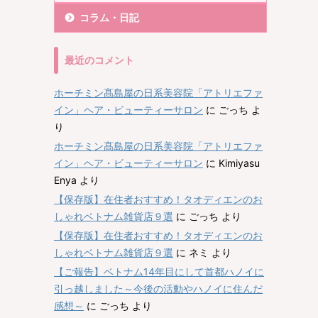
コラム・日記
最近のコメント
ホーチミン髙島屋の日系美容院「アトリエファ
イン」ヘア・ビューティーサロン
に
ごっち
よ
り
ホーチミン髙島屋の日系美容院「アトリエファ
イン」ヘア・ビューティーサロン
に
Kimiyasu
Enya
より
【保存版】在住者おすすめ！タオディエンのお
しゃれベトナム雑貨店９選
に
ごっち
より
【保存版】在住者おすすめ！タオディエンのお
しゃれベトナム雑貨店９選
に
ネミ
より
【ご報告】ベトナム14年目にして首都ハノイに
引っ越しました～今後の活動やハノイに住んだ
感想～
に
ごっち
より