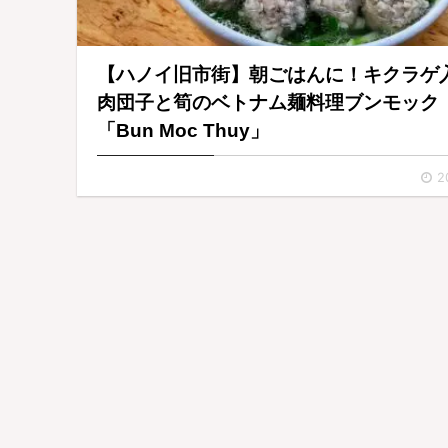
【ハノイ旧市街】朝ごはんに！キクラゲ
肉団子と筍のベトナム麺料理ブンモック
「Bun Moc Thuy」
2