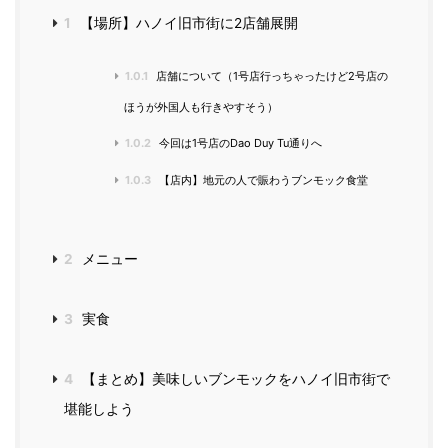
1
【場所】ハノイ旧市街に2店舗展開
1.0.1
店舗について（1号店行っちゃったけど2号店の
ほうが外国人も行きやすそう）
1.0.2
今回は1号店のDao Duy Tu通りへ
1.0.3
【店内】地元の人で賑わうブンモック食堂
2
メニュー
3
実食
4
【まとめ】美味しいブンモックをハノイ旧市街で
堪能しよう