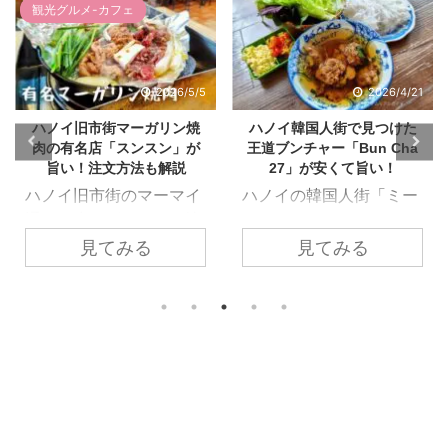
観光グルメ-カフェ
2026/4/21
2026/4/16
ハノイ韓国人街で見つけた
【ハノイ】1日約5000個も売
王道ブンチャー「Bun Cha
れる!?ベトナムプリンとコ
27」が安くて旨い！
コナッツアイスの有名店
「Kem Caramen Duong
ハノイの韓国人街「ミー
Hoa」
ディン（My Dinh）」と
ハノイの旧市街で、地元
言えば、やはり圧倒的店
見てみる
見てみる
の人なら誰もが知る「2
舗数を誇るのが韓国料理
大プリン」のひとつ！1
店。ただ、今日は韓国焼
日になんと約5,000個、
肉気分じゃないなって時
繁忙期には1万個近くも
や1人でミーディン来た
売れるという驚異的な人
けど何食べよう？ そんな
気を誇るベトナムプリン
時に行きたいベトナム麺
を食べに♡ 本記事では、
料理「ブンチャー」のお
1995年創業の老舗店
すすめ店！！ 本記事で