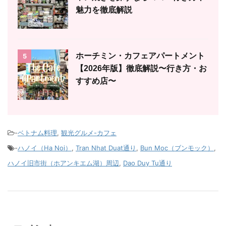
魅力を徹底解説
ホーチミン・カフェアパートメント
5
【2026年版】徹底解説〜行き方・お
すすめ店〜
-
ベトナム料理
,
観光グルメ-カフェ
-
ハノイ（Ha Noi）
,
Tran Nhat Duat通り
,
Bun Moc（ブンモック）
,
ハノイ旧市街（ホアンキエム湖）周辺
,
Dao Duy Tu通り