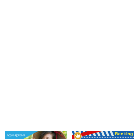
『Kem Caramen Duong
は、ハノイ韓国人街ミー
Hoa（ケムカラメンズン
ディンが本店のブンチャ
ホア）』をご紹介しま
ー屋さん『Bun Cha
す。 創業は1995年。ま
27』をご紹介します。
だベトナムで西洋風のデ
多い時で1日600杯を売り
ザートが一般的ではなか
上げる、ミーディンの隠
った時代に、フランス由
れた名店！！先日ミーデ
来のプリンを「誰もが気
ィンでお買い物してた時
軽に楽しめるローカルス
にランチに良さそうやん
イーツ」として提供し始
～と思って行ってきまし
めたのが始まりだそう
た！美味しいじゃ ...
で！ ハノイでベトナムプ
リンと言 ...