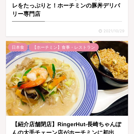
レをたっぷりと！ホーチミンの豚丼デリバ
リー専門店
2021/10/29
日本食
【ホーチミン】食事・レストラン
【紹介店舗閉店】RingerHut-長崎ちゃんぽ
んの大手チェーン店がホーチミンに初出