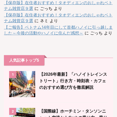
【保存版】在住者おすすめ！タオディエンのおしゃれベト
ナム雑貨店９選
に
ごっち
より
【保存版】在住者おすすめ！タオディエンのおしゃれベト
ナム雑貨店９選
に
ネミ
より
【ご報告】ベトナム14年目にして首都ハノイに引っ越しま
した～今後の活動やハノイに住んだ感想～
に
ごっち
より
人気記事トップ5
【2026年最新】「ハノイトレインス
1
トリート」行き方・時刻表・カフェ
のおすすめ選び方を徹底解説
【国際線】ホーチミン・タンソンニ
2