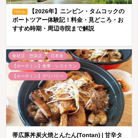
【2026年】ニンビン・タムコックの
PickUp
ボートツアー体験記！料金・見どころ・お
すすめ時期・周辺寺院まで解説
食材店・惣菜店
日本食
【ホーチミン】食事・レストラン
【ホーチミン】デリバリー
帯広豚丼炭火焼とんたん(Tontan) | 甘辛タ