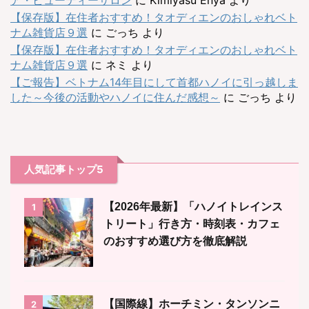
【保存版】在住者おすすめ！タオディエンのおしゃれベト
ナム雑貨店９選
に
ごっち
より
【保存版】在住者おすすめ！タオディエンのおしゃれベト
ナム雑貨店９選
に
ネミ
より
【ご報告】ベトナム14年目にして首都ハノイに引っ越しま
した～今後の活動やハノイに住んだ感想～
に
ごっち
より
人気記事トップ5
【2026年最新】「ハノイトレインス
1
トリート」行き方・時刻表・カフェ
のおすすめ選び方を徹底解説
【国際線】ホーチミン・タンソンニ
2