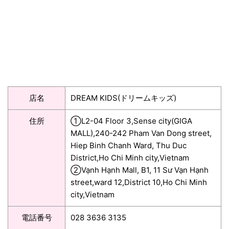
店名
DREAM KIDS(ドリームキッズ)
住所
①L2-04 Floor 3,Sense city(GIGA
MALL),240-242 Pham Van Dong street,
Hiep Binh Chanh Ward, Thu Duc
District,Ho Chi Minh city,Vietnam
②Vạnh Hạnh Mall, B1, 11 Sư Vạn Hạnh
street,ward 12,District 10,Ho Chi Minh
city,Vietnam
電話番号
028 3636 3135