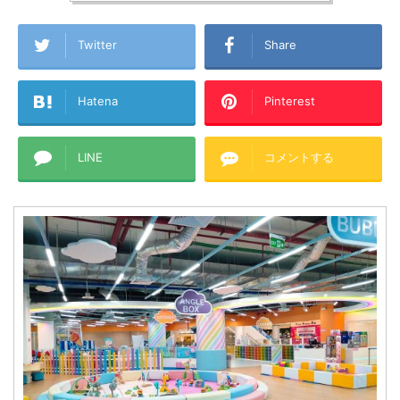
Twitter
Share
Hatena
Pinterest
LINE
コメントする