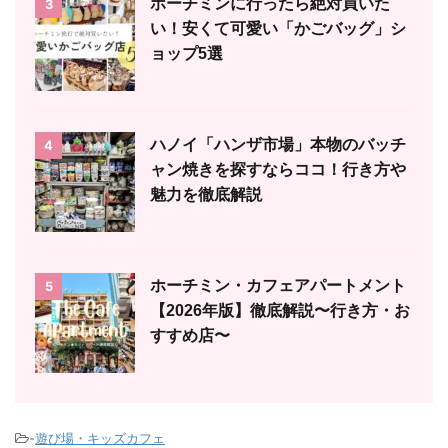
ホーチミンに行ったら絶対買いた
3
い！安くて可愛い「かごバッグ」シ
ョップ5選
ハノイ「ハンザ市場」本物のバッチ
4
ャン焼きを探すならココ！行き方や
魅力を徹底解説
ホーチミン・カフェアパートメント
5
【2026年版】徹底解説〜行き方・お
すすめ店〜
-
遊び場・キッズカフェ