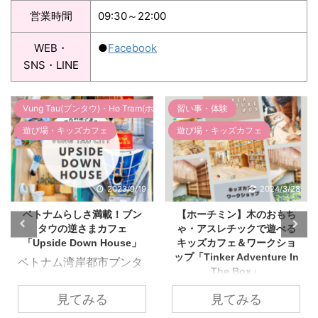
営業時間
09:30～22:00
WEB・
●
Facebook
SNS・LINE
(ホーチャム)
習い事・体験
【ベトナム生活】お役立ち情報
遊び場・キッズカフェ
遊び場・キッズカフェ
2024/3/28
2023/9/2
【ホーチミン】木のおもち
【ガチャガチャ】ベトナム
ゃ・アスレチックで遊べる
初！カプセルトイ専門店
キッズカフェ＆ワークショ
「ガシャポンバンダイ」～
ップ「Tinker Adventure In
料金・利用方法・種類～
The Box」
子供も大人も楽しめるガ
小さいお子様から小学生
チャガチャ（カプセルト
見てみる
見てみる
まで楽しめる！木におも
イ）は昔からある懐かし