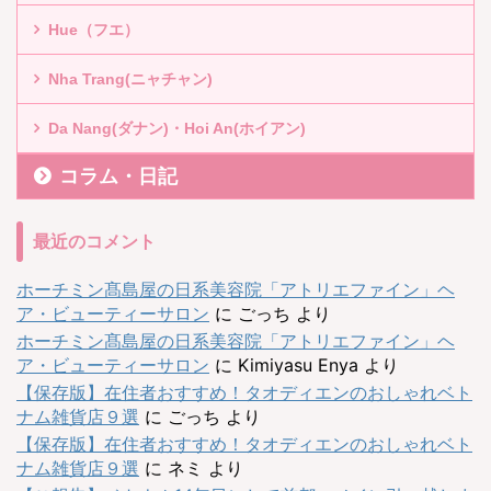
Hue（フエ）
Nha Trang(ニャチャン)
Da Nang(ダナン)・Hoi An(ホイアン)
コラム・日記
最近のコメント
ホーチミン髙島屋の日系美容院「アトリエファイン」ヘ
ア・ビューティーサロン
に
ごっち
より
ホーチミン髙島屋の日系美容院「アトリエファイン」ヘ
ア・ビューティーサロン
に
Kimiyasu Enya
より
【保存版】在住者おすすめ！タオディエンのおしゃれベト
ナム雑貨店９選
に
ごっち
より
【保存版】在住者おすすめ！タオディエンのおしゃれベト
ナム雑貨店９選
に
ネミ
より