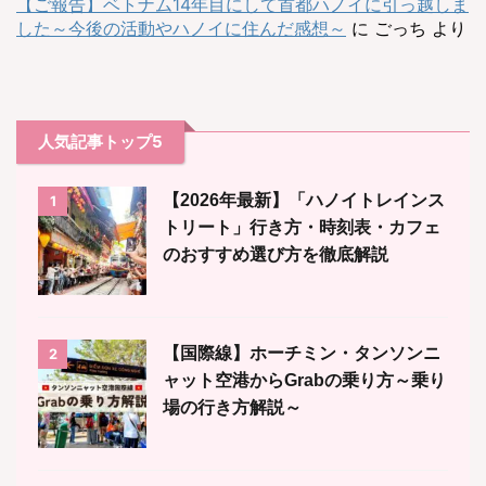
【ご報告】ベトナム14年目にして首都ハノイに引っ越しま
した～今後の活動やハノイに住んだ感想～
に
ごっち
より
人気記事トップ5
【2026年最新】「ハノイトレインス
1
トリート」行き方・時刻表・カフェ
のおすすめ選び方を徹底解説
【国際線】ホーチミン・タンソンニ
2
ャット空港からGrabの乗り方～乗り
場の行き方解説～