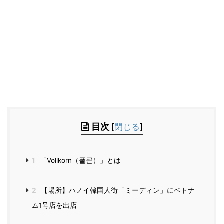
目次
[
閉じる
]
1
「Vollkorn（폴콘）」とは
2
【場所】ハノイ韓国人街「ミーディン」にベトナ
ム1号店を出店