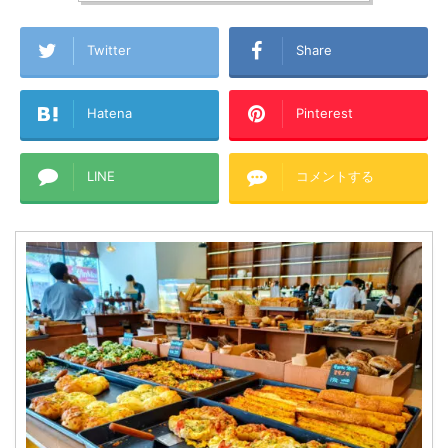
Twitter
Share
Hatena
Pinterest
LINE
コメントする