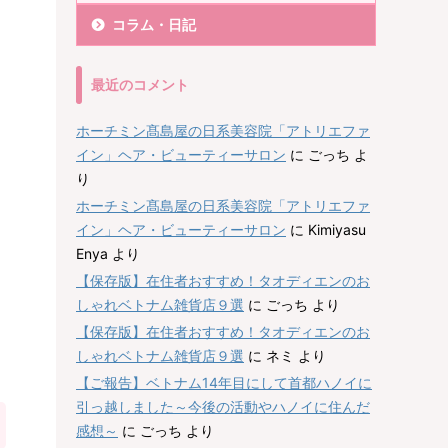
コラム・日記
最近のコメント
ホーチミン髙島屋の日系美容院「アトリエファ
イン」ヘア・ビューティーサロン
に
ごっち
よ
り
ホーチミン髙島屋の日系美容院「アトリエファ
イン」ヘア・ビューティーサロン
に
Kimiyasu
Enya
より
【保存版】在住者おすすめ！タオディエンのお
しゃれベトナム雑貨店９選
に
ごっち
より
【保存版】在住者おすすめ！タオディエンのお
しゃれベトナム雑貨店９選
に
ネミ
より
【ご報告】ベトナム14年目にして首都ハノイに
引っ越しました～今後の活動やハノイに住んだ
感想～
に
ごっち
より