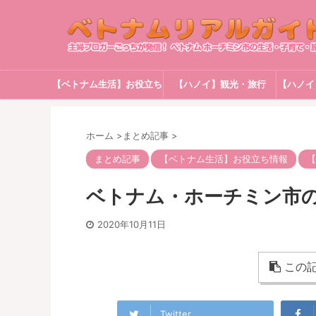
【ベトナム生活】お役立ち
【ハノイ】観光・旅行
【ハノイ
情報
ホーム
>
まとめ記事
>
まとめ記事
【ベトナム生活】お役立ち情報
【
ベトナム・ホーチミン市の1
2020年10月11日
この記
Twitter