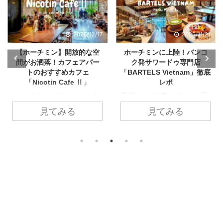
025/12/17
2025/11/21
202
的な空
ホーチミンに上陸！バンコ
ホーチミン華人街で発
アパー
ク発サワードゥ専門店
レトロな雰囲気漂う漢
フェ
「BARTELS Vietnam」徹底
スタンドに挑戦「H
 Ⅱ」
レポ
Duyen」
ークな
美味しいサワードゥと素
ホーチミンのチョロ
て人気
敵な空間の組み合わせ、
（Chợ Lớn）エリ
見てみる
見てみる
ト
お隣の国タイ・バンコク
えば、古くからの華
の有名店がホーチミン
として知られるエリ
。雑貨店
に！本記事では、バンコ
通りを歩いていると
ります
ク発の自家製サワードゥ
こか時間が止まった
の通り
専門店『BARTELS（バ
なレトロな雰囲気の
特徴の
ーテルズ）』 をご紹介し
茶の屋台を見つけま
なカフ
ます。 自家製サワードゥ
た。 本記事では、
ェ休憩
を使ったサンドイッチや
街に佇む漢方ドリン
！本記
ブランチメニューで知ら
タンド 『Huu