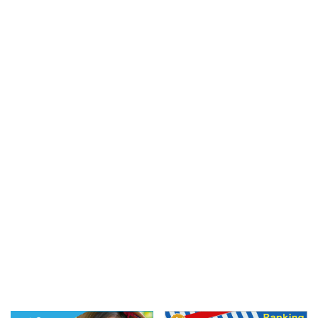
た空
れ、バンコクでは在住者
Duyen（フー・ズエ
っても
から観光客まで幅広く支
ン）』をご紹介しま
持されているブランチカ
50年以上、ホーチ
 Ⅱ（ニコ
フェ。 ホーチミンでは
華人街で長年愛され
をご紹
2025年5月にタオディエ
る、24種類以上の
ェアパー
ンへ進出し、現在は1区
作られた漢方ドリン
比較的
レタントンで2号店のオ
門店。知識豊富なお
いる所
ープン準備が進行中。
ちゃん店主が切り盛
は広々
「ホーチミンでクオリテ
ており、レトロな雰
これま
ィの高いサワードゥを食
と本格的な漢方茶に
ドリン
べたい」と方にぴった
ンレンジできますよ
り。 ...
&nb ...