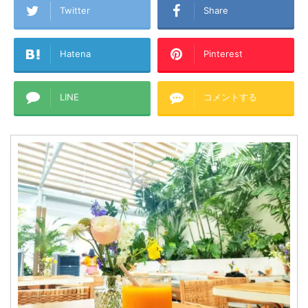
Twitter
Share
Hatena
Pinterest
LINE
コメントする