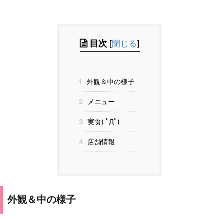
目次
[
閉じる
]
1
外観＆中の様子
2
メニュー
3
実食( ﾟДﾟ)
4
店舗情報
外観＆中の様子