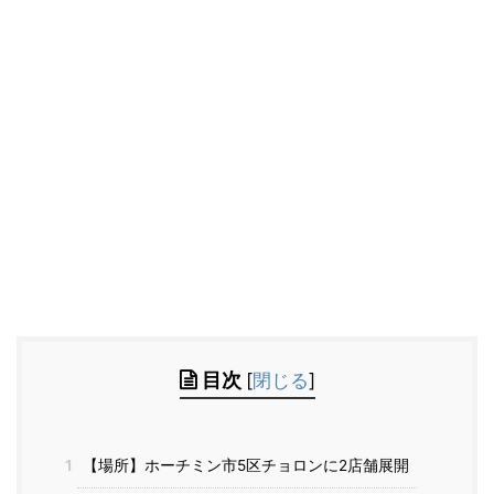
目次
[
閉じる
]
1
【場所】ホーチミン市5区チョロンに2店舗展開