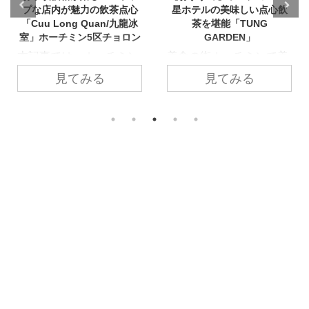
星ホテルの美味しい点心飲
華＆点心レストラン「萬福
茶を堪能「TUNG
酒家（Banpuku Shuka）」
GARDEN」
本記事では、ベトナム南
美食の街ホーチミンで美
部ビンズン新都市にある
味しい点心飲茶が食べた
日式中華＆点心レストラ
見てみる
見てみる
い！本記事では、ホーチ
ン『萬福酒家（Banpuku
ミン市フーニョン区5つ
Shuka）』をご紹介しま
星ホテル内にある広東料
す。 和と中華が融合した
理レストラン『TUNG
広々とした店内は、友人
GARDEN』をご紹介しま
や家族、お仕事の方たち
す。 本格的な広東料理、
となど場面に合わせて利
豊富な種類の点心飲茶。
用できます。日本人経営
日本語メニューありで、
の和食レストラン「わか
外国人も安心して利用で
葉」の系列店。 日本人が
きますよ～！種類が豊富
好きな街中華メニューは
で、定番の肉まんや小籠
種類豊富！内装は高級そ
包からなど様々な種類を
うな雰囲気があります
楽しむことができます。
が、意外にもカジュアル
週末のランチタイムに
に利用できる値段なのも