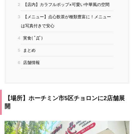
2
【店内】カラフルポップ×可愛い中華風の空間
3
【メニュー】点心飲茶が種類豊富に！メニュー
は写真付きで安心
4
実食( ﾟДﾟ)
5
まとめ
6
店舗情報
【場所】ホーチミン市5区チョロンに2店舗展
開