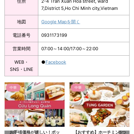
住所
2-4 Tran Xuan Hoa street, ward
7,District 5,Ho Chi Minh city,Vietnam
地図
Google Mapを開く
電話番号
0931173199
営業時間
07:00～14:00/17:00～22:00
WEB・
●
Facebook
SNS・LINE
中華
Binh Duong(ビンズオン)・Dong 
中華
2024/7/21
2024/4/19
【おすすめ】ホーチミン5つ
【ビンズン新都市】日式中