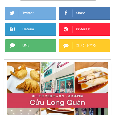
Twitter
Share
Hatena
Pinterest
LINE
コメントする