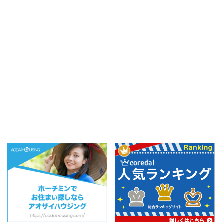
は、お得な点心飲茶ビュ
ありがたい。ビンズン新
ッフェも開催。空港から
都市に遊びに行った際に
車で10分ほどの場所にあ
行ってきました！ スポ
り、5つ星ホテル内の点
ンサーリンク 目次1 【場
心飲茶と考えてると気軽
所】ビンズン新都 ...
に利用できる価格帯なの
も ...