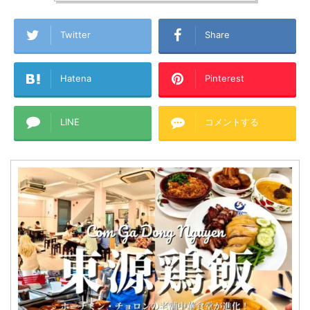
Twitter
Share
Hatena
Pinterest
LINE
コメントする