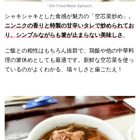
「Stir-Fried Water Spinach」
シャキシャキとした食感が魅力の「空芯菜炒め」。
ニンニクの香りと特製の甘辛いタレで炒められてお
り、シンプルながらも箸が止まらない美味しさ
。
ご飯との相性はもちろん抜群で、鶏飯や他の中華料
理の箸休めとしても最適です。新鮮な空芯菜を使っ
ているのがよくわかる、瑞々しさと歯ごたえ！