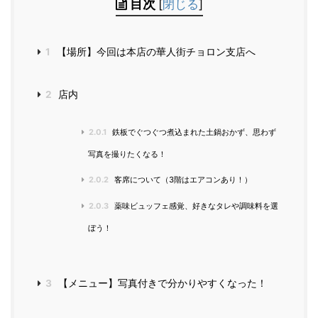
目次
[
閉じる
]
1
【場所】今回は本店の華人街チョロン支店へ
2
店内
2.0.1
鉄板でぐつぐつ煮込まれた土鍋おかず、思わず
写真を撮りたくなる！
2.0.2
客席について（3階はエアコンあり！）
2.0.3
薬味ビュッフェ感覚、好きなタレや調味料を選
ぼう！
3
【メニュー】写真付きで分かりやすくなった！