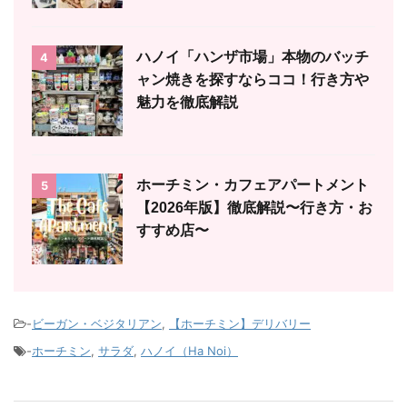
ハノイ「ハンザ市場」本物のバッチ
4
ャン焼きを探すならココ！行き方や
魅力を徹底解説
ホーチミン・カフェアパートメント
5
【2026年版】徹底解説〜行き方・お
すすめ店〜
-
ビーガン・ベジタリアン
,
【ホーチミン】デリバリー
-
ホーチミン
,
サラダ
,
ハノイ（Ha Noi）