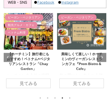
WEB・SNS
●
Facebook
●
Instagram
ビーガン・ベジタリアン
ビーガン・ベジタリアン
カフェ
2023/8/31
2026/3/29
美味しくて楽しい！ホーチ
【ホーチミン】ベンタイン
ミンのヴィーガンレストラ
市場すぐ近く！素敵な空間
ンカフェ『Prem Bistro＆
で味わうヴィーガンカフェ
Cafe』
「Roots／ルーツ」
気の置けない友人や大切
ホーチミンの中心地でア
な人と食事を楽しみたい
クセス良し！本記事で
見てみる
見てみる
時に、カジュアルに利用
は、観光スポット「ベン
できる素敵なお店で美味
タイン市場」からすぐの
しいヴィーガン料理はい
場所に、とっても素敵な
かがでしょうか？ホーチ
ヴィーガンカフェ