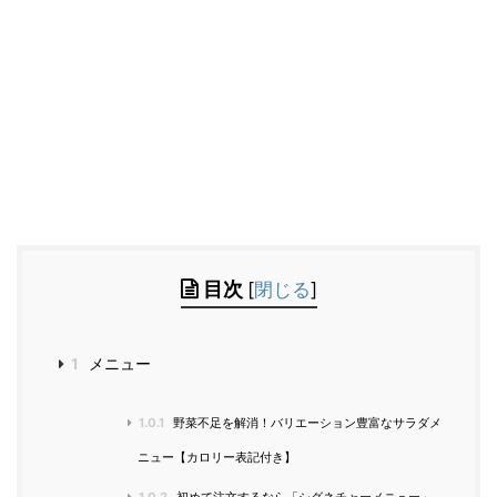
目次
[
閉じる
]
1
メニュー
1.0.1
野菜不足を解消！バリエーション豊富なサラダメ
ニュー【カロリー表記付き】
1.0.2
初めて注文するなら「シグネチャーメニュー」