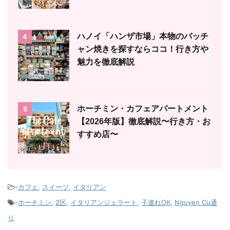
ハノイ「ハンザ市場」本物のバッチ
4
ャン焼きを探すならココ！行き方や
魅力を徹底解説
ホーチミン・カフェアパートメント
5
【2026年版】徹底解説〜行き方・お
すすめ店〜
-
カフェ
,
スイーツ
,
イタリアン
-
ホーチミン
,
2区
,
イタリアンジェラート
,
子連れOK
,
Nguyen Cu通
り