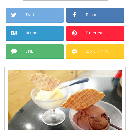
Twitter
Share
Hatena
Pinterest
LINE
コメントする