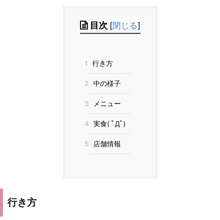
目次
[
閉じる
]
1
行き方
2
中の様子
3
メニュー
4
実食( ﾟДﾟ)
5
店舗情報
行き方