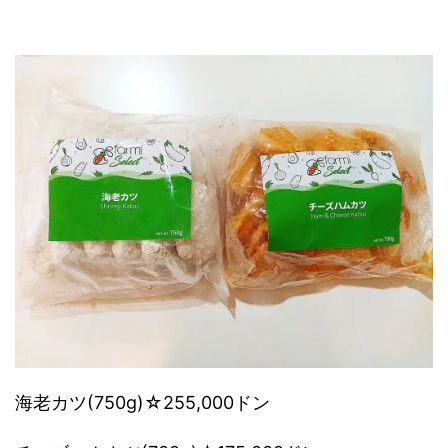
海老カツ(
750g)☆255,000ドン