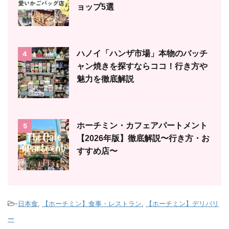
ョップ5選
ハノイ「ハンザ市場」本物のバッチ
4
ャン焼きを探すならココ！行き方や
魅力を徹底解説
ホーチミン・カフェアパートメント
5
【2026年版】徹底解説〜行き方・お
すすめ店〜
-
日本食
,
【ホーチミン】食事・レストラン
,
【ホーチミン】デリバリ
ー