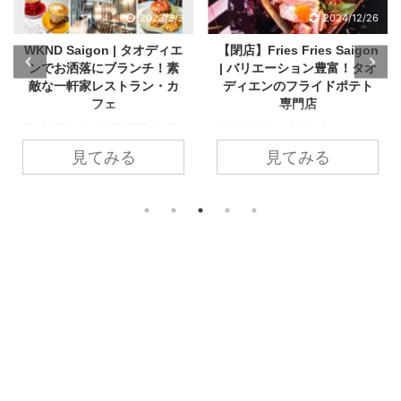
2024/12/26
2023/4/2
【閉店】Fries Fries Saigon
ELSOL Meat&Wine | 厳選
| バリエーション豊富！タオ
されたお肉とワインを堪
ディエンのフライドポテト
能！ホーチミンの日本人経
専門店
営ステーキハウス
スポンサーリンク
ホーチミン市に2店舗展
※2024年12月26日更
開する日本人経営のステ
見てみる
見てみる
新 閉店しました。 ーー
ーキハウス『ELSOL
ーーーーーーーーーーー
Meat&Wine（エルソルミ
ーーーーーーーーーーー
ート＆ワイン）』。一
ーーーーーーーー タオデ
見、敷居が高そうに見え
ィエンのこんなところ
るこちらのお店。実はホ
に！？な場所に出店。若
ーチミン市内にあるステ
者向けのピンクが印象的
ーキハウスだと比較的に
な内装を目を引く種類豊
リーズナブルな価格でス
富なこだわり満載のフラ
テーキを楽しめるので
イドポテト専門店『Fries
す、もちろん美味しさも
Fries Saigon（フライズ
◎ 今回は2022年6月に