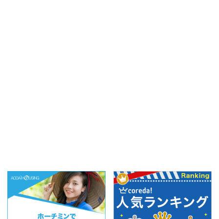
フライズサイゴン）』。
オープンしたホーチミン
2022年9月末にタオデ
市1区中心地、日本人街
ィエンOPEN！最近少し
からすぐ近くの店舗へと
ずつフライドポテト専門
行ってきましたよー！そ
店が増えてきています
れではどんなお店なの
が、こちらは定番からス
か、早速調査していきま
イーツ系、そしてベトナ
しょう！ ※2023年4月1
ム料理とのユニークな組
日更新 久々に行ってき
み合わせ ...
たので写真＆ ...