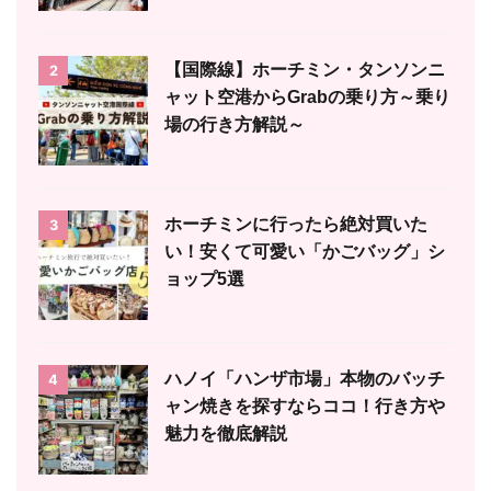
【国際線】ホーチミン・タンソンニ
2
ャット空港からGrabの乗り方～乗り
場の行き方解説～
ホーチミンに行ったら絶対買いた
3
い！安くて可愛い「かごバッグ」シ
ョップ5選
ハノイ「ハンザ市場」本物のバッチ
4
ャン焼きを探すならココ！行き方や
魅力を徹底解説