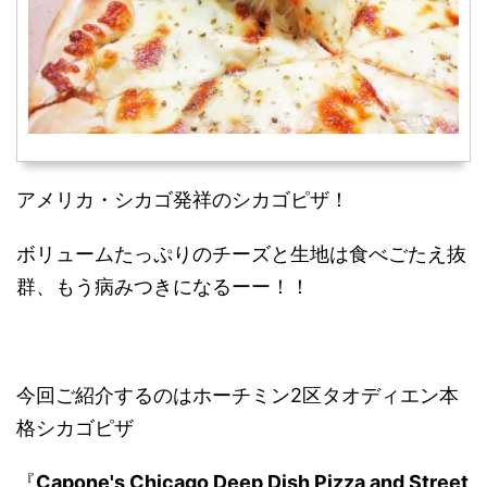
アメリカ・シカゴ発祥のシカゴピザ！
ボリュームたっぷりのチーズと生地は食べごたえ抜
群、もう病みつきになるーー！！
今回ご紹介するのはホーチミン2区タオディエン本
格シカゴピザ
『
Capone's Chicago Deep Dish Pizza and Street