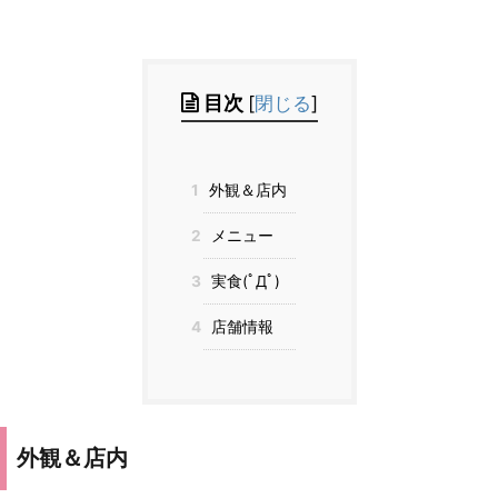
目次
[
閉じる
]
1
外観＆店内
2
メニュー
3
実食(ﾟДﾟ)
4
店舗情報
外観＆店内