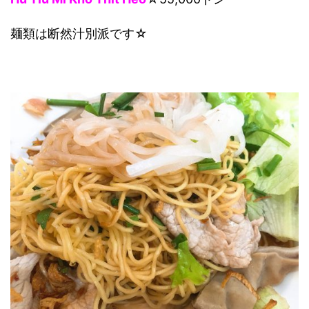
麺類は断然汁別派です☆