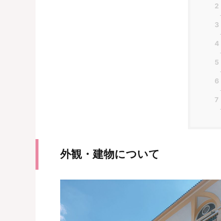
2
3
4
5
6
7
外観・建物について