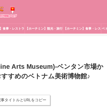
】食事・レストラ
【ホーチミン】観光・旅行
【ホーチミン】食事・レス
ベ
ン
トラン
e Arts Museum)-ベンタン市場か
おすすめのベトナム美術博物館♪
事タイトルとURLをコピー