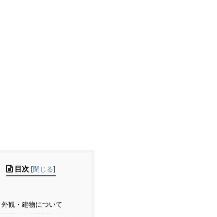
目次
[
閉じる
]
外観・建物について