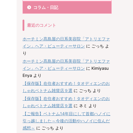
コラム・日記
最近のコメント
ホーチミン髙島屋の日系美容院「アトリエファ
イン」ヘア・ビューティーサロン
に
ごっち
よ
り
ホーチミン髙島屋の日系美容院「アトリエファ
イン」ヘア・ビューティーサロン
に
Kimiyasu
Enya
より
【保存版】在住者おすすめ！タオディエンのお
しゃれベトナム雑貨店９選
に
ごっち
より
【保存版】在住者おすすめ！タオディエンのお
しゃれベトナム雑貨店９選
に
ネミ
より
【ご報告】ベトナム14年目にして首都ハノイに
引っ越しました～今後の活動やハノイに住んだ
感想～
に
ごっち
より