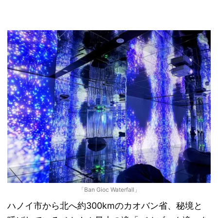
「Ban Gioc Waterfall」
ハノイ市から北へ約300kmのカオバン省、秘境と