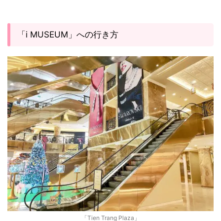
「i MUSEUM」への行き方
「Tien Trang Plaza」