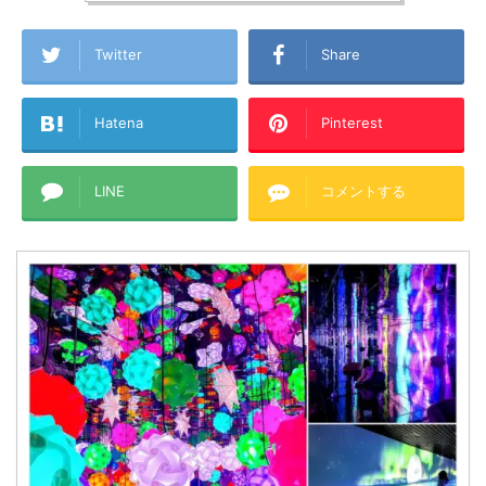
Twitter
Share
Hatena
Pinterest
LINE
コメントする