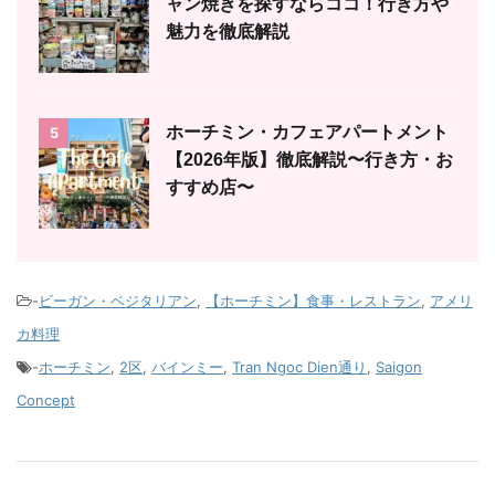
ャン焼きを探すならココ！行き方や
魅力を徹底解説
ホーチミン・カフェアパートメント
5
【2026年版】徹底解説〜行き方・お
すすめ店〜
-
ビーガン・ベジタリアン
,
【ホーチミン】食事・レストラン
,
アメリ
カ料理
-
ホーチミン
,
2区
,
バインミー
,
Tran Ngoc Dien通り
,
Saigon
Concept