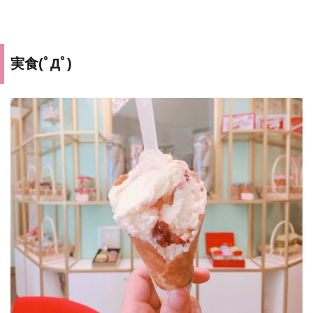
実食(ﾟДﾟ)