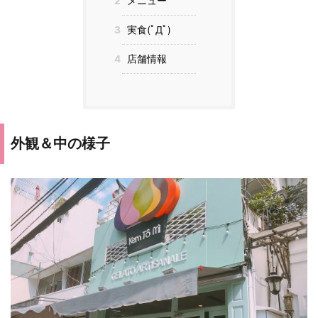
2
メニュー
3
実食(ﾟДﾟ)
4
店舗情報
外観＆中の様子