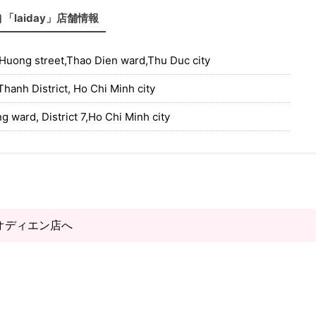
「laiday」店舗情報
uong street,Thao Dien ward,Thu Duc city
hanh District, Ho Chi Minh city
ward, District 7,Ho Chi Minh city
タオディエン店へ