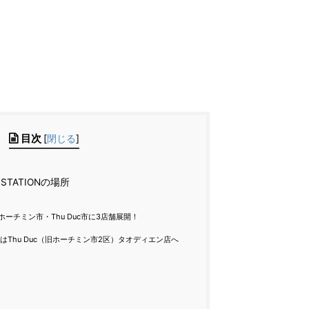
目次
[
閉じる
]
LL STATIONの場所
ホーチミン市・Thu Duc市に3店舗展開！
はThu Duc（旧ホーチミン市2区）タオディエン店へ