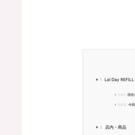
1
Lai Day REFI
1.0.1
現在
1.0.2
今回
2
店内・商品