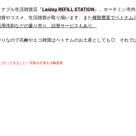
ィナブル生活雑貨店『
Laiday REFILL STATION
』。ホーチミン市内
雑貨やコスメ、生活雑貨が取り揃います、また
種類豊富でベトナム
器用洗剤などの量り売り、詰替サービスもあり。
かりなので石鹸やエコ雑貨はベトナムのお土産としても◎ それで
！
久々に行ってきました！写真や文章を大幅更新