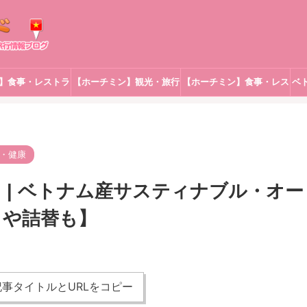
】食事・レストラ
【ホーチミン】観光・旅行
【ホーチミン】食事・レス
ベ
ン
トラン
・健康
TATION | ベトナム産サスティナブル・オー
りや詰替も】
事タイトルとURLをコピー