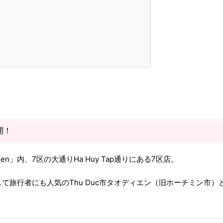
開！
rden」内、7区の大通りHa Huy Tap通りにある7区店。
て旅行者にも人気のThu Duc市タオディエン（旧ホーチミン市）