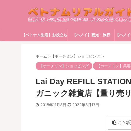
【ベトナム生活】お役立ち
【ハノイ】観光・旅行
【ハノイ
情報
ホーム
>
【ホーチミン】ショッピング
>
【ホーチミン】ショッピング
【ホーチミン】美容
Lai Day REFILL S
ガニック雑貨店【量り売
2018年11月8日
2022年8月17日
この記