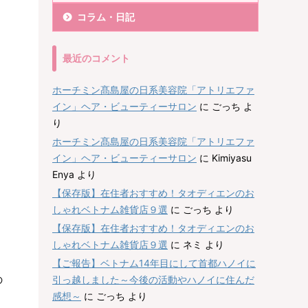
コラム・日記
最近のコメント
ホーチミン髙島屋の日系美容院「アトリエファ
イン」ヘア・ビューティーサロン
に
ごっち
よ
り
ホーチミン髙島屋の日系美容院「アトリエファ
イン」ヘア・ビューティーサロン
に
Kimiyasu
Enya
より
【保存版】在住者おすすめ！タオディエンのお
しゃれベトナム雑貨店９選
に
ごっち
より
【保存版】在住者おすすめ！タオディエンのお
しゃれベトナム雑貨店９選
に
ネミ
より
【ご報告】ベトナム14年目にして首都ハノイに
の
引っ越しました～今後の活動やハノイに住んだ
感想～
に
ごっち
より