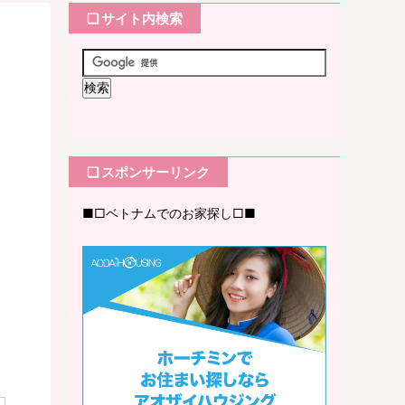
❏ サイト内検索
❏ スポンサーリンク
■□ベトナムでのお家探し□■