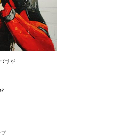
ンですが
♪
ップ