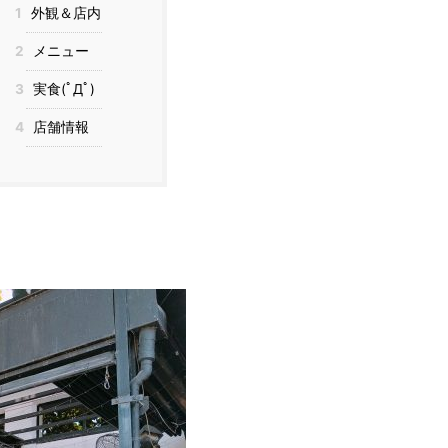
1
外観＆店内
2
メニュー
3
実食(ﾟДﾟ)
4
店舗情報