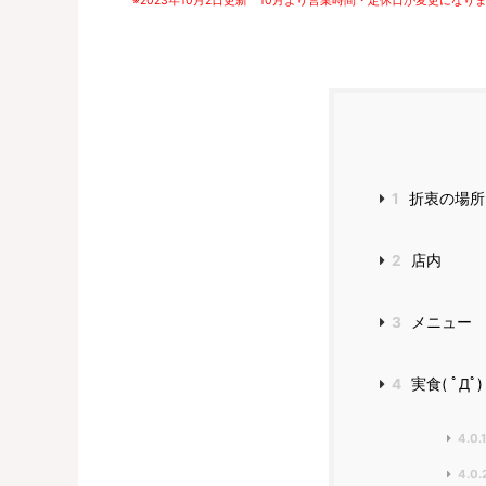
※2023年10月2日更新 10月より営業時間・定休日が変更にな
1
折衷の場所
2
店内
3
メニュー
4
実食( ﾟДﾟ)
4.0.
4.0.