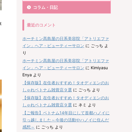
コラム・日記
車
最近のコメント
ホーチミン髙島屋の日系美容院「アトリエファ
イン」ヘア・ビューティーサロン
に
ごっち
よ
り
ホーチミン髙島屋の日系美容院「アトリエファ
イン」ヘア・ビューティーサロン
に
Kimiyasu
Enya
より
【保存版】在住者おすすめ！タオディエンのお
しゃれベトナム雑貨店９選
に
ごっち
より
【保存版】在住者おすすめ！タオディエンのお
しゃれベトナム雑貨店９選
に
ネミ
より
【ご報告】ベトナム14年目にして首都ハノイに
引っ越しました～今後の活動やハノイに住んだ
感想～
に
ごっち
より