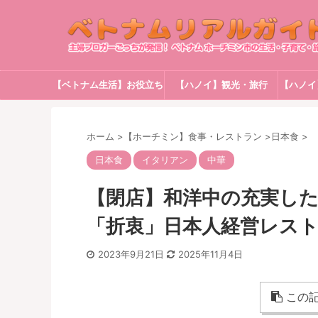
【ベトナム生活】お役立ち
【ハノイ】観光・旅行
【ハノイ
情報
ホーム
>
【ホーチミン】食事・レストラン
>
日本食
>
日本食
イタリアン
中華
【閉店】和洋中の充実し
「折衷」日本人経営レス
2023年9月21日
2025年11月4日
この記