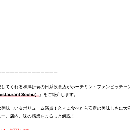
ーーーーーーーーーーーーーー
現してくれる和洋折衷の日系飲食店がホーチミン・ファンビッチャ
staurant Sechu）
』をご紹介します。
は美味しい＆ボリューム満点！久々に食べたら安定の美味しさに大
ュー、店内、味の感想をまるっと解説！