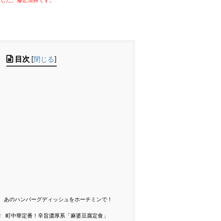
りました。修正済みです。
目次
[
閉じる
]
1
あのハンバーグディッシュをホーチミンで！
2
町中華定番！辛旨濃厚系「麻婆豆腐定食」