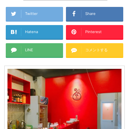
Twitter
Share
Hatena
Pinterest
LINE
コメントする