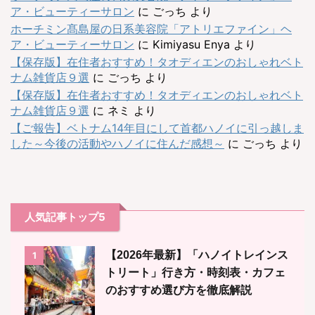
ア・ビューティーサロン
に
ごっち
より
ホーチミン髙島屋の日系美容院「アトリエファイン」ヘ
ア・ビューティーサロン
に
Kimiyasu Enya
より
【保存版】在住者おすすめ！タオディエンのおしゃれベト
ナム雑貨店９選
に
ごっち
より
【保存版】在住者おすすめ！タオディエンのおしゃれベト
ナム雑貨店９選
に
ネミ
より
【ご報告】ベトナム14年目にして首都ハノイに引っ越しま
した～今後の活動やハノイに住んだ感想～
に
ごっち
より
人気記事トップ5
【2026年最新】「ハノイトレインス
1
トリート」行き方・時刻表・カフェ
のおすすめ選び方を徹底解説