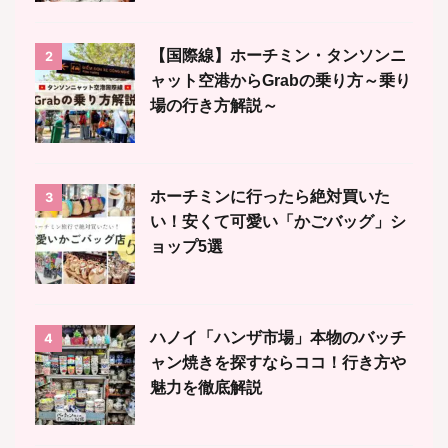
【国際線】ホーチミン・タンソンニ
2
ャット空港からGrabの乗り方～乗り
場の行き方解説～
ホーチミンに行ったら絶対買いた
3
い！安くて可愛い「かごバッグ」シ
ョップ5選
ハノイ「ハンザ市場」本物のバッチ
4
ャン焼きを探すならココ！行き方や
魅力を徹底解説