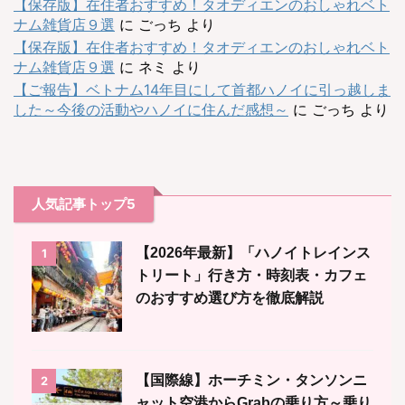
【保存版】在住者おすすめ！タオディエンのおしゃれベト
ナム雑貨店９選
に
ごっち
より
【保存版】在住者おすすめ！タオディエンのおしゃれベト
ナム雑貨店９選
に
ネミ
より
【ご報告】ベトナム14年目にして首都ハノイに引っ越しま
した～今後の活動やハノイに住んだ感想～
に
ごっち
より
人気記事トップ5
【2026年最新】「ハノイトレインス
1
トリート」行き方・時刻表・カフェ
のおすすめ選び方を徹底解説
【国際線】ホーチミン・タンソンニ
2
ャット空港からGrabの乗り方～乗り