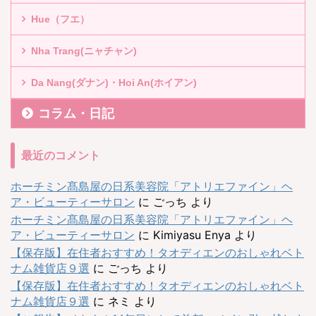
Hue（フエ）
Nha Trang(ニャチャン)
Da Nang(ダナン)・Hoi An(ホイアン)
コラム・日記
最近のコメント
ホーチミン髙島屋の日系美容院「アトリエファイン」ヘ
ア・ビューティーサロン
に
ごっち
より
ホーチミン髙島屋の日系美容院「アトリエファイン」ヘ
ア・ビューティーサロン
に
Kimiyasu Enya
より
【保存版】在住者おすすめ！タオディエンのおしゃれベト
ナム雑貨店９選
に
ごっち
より
【保存版】在住者おすすめ！タオディエンのおしゃれベト
ナム雑貨店９選
に
ネミ
より