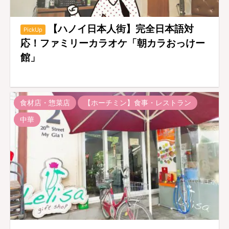
【ハノイ日本人街】完全日本語対
PickUp
応！ファミリーカラオケ「朝カラおっけー
館」
食材店・惣菜店
【ホーチミン】食事・レストラン
中華