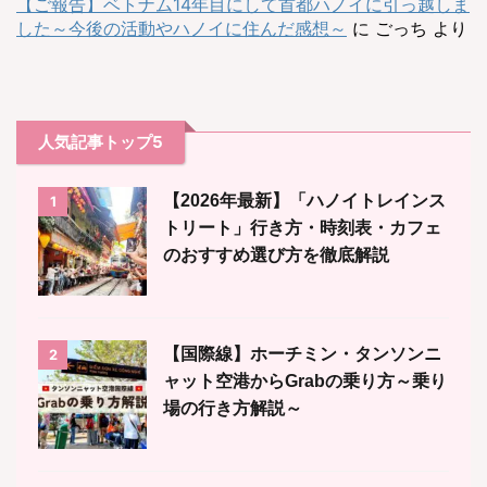
【ご報告】ベトナム14年目にして首都ハノイに引っ越しま
した～今後の活動やハノイに住んだ感想～
に
ごっち
より
人気記事トップ5
【2026年最新】「ハノイトレインス
1
トリート」行き方・時刻表・カフェ
のおすすめ選び方を徹底解説
【国際線】ホーチミン・タンソンニ
2
ャット空港からGrabの乗り方～乗り
場の行き方解説～