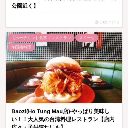
公園近く】
2020/11/13
【ホーチミン】食事・レストラン
スイーツ
多国籍料理
Baozi(Ho Tung Mau店)-やっぱり美味し
い！！大人気の台湾料理レストラン【店内
広々・子供連れにも】