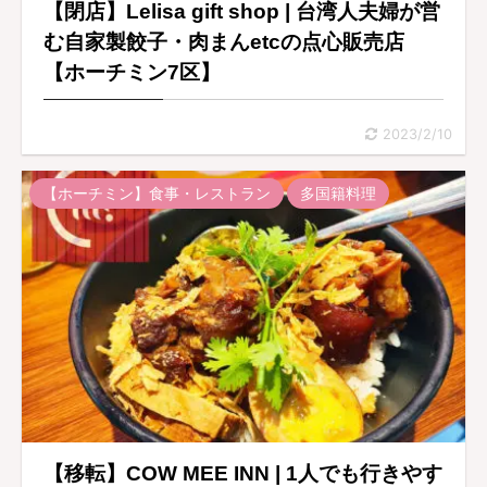
【閉店】Lelisa gift shop | 台湾人夫婦が営
む自家製餃子・肉まんetcの点心販売店
【ホーチミン7区】
2023/2/10
【ホーチミン】食事・レストラン
多国籍料理
【移転】COW MEE INN | 1人でも行きやす