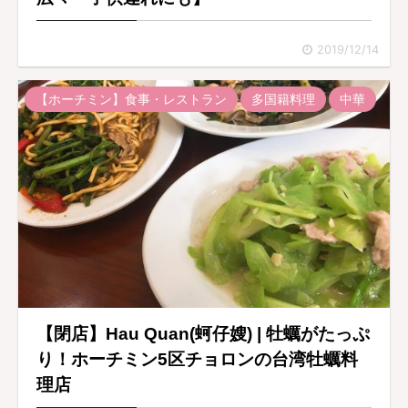
2019/12/14
【ホーチミン】食事・レストラン
多国籍料理
中華
【閉店】Hau Quan(蚵仔嫂) | 牡蠣がたっぷ
り！ホーチミン5区チョロンの台湾牡蠣料
理店