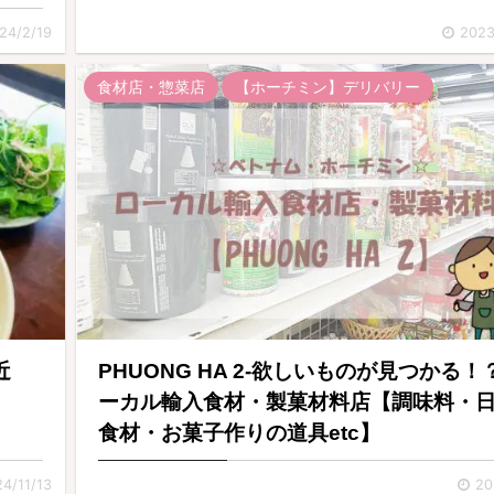
24/2/19
2023
食材店・惣菜店
【ホーチミン】デリバリー
近
PHUONG HA 2-欲しいものが見つかる！
ーカル輸入食材・製菓材料店【調味料・
食材・お菓子作りの道具etc】
4/11/13
20