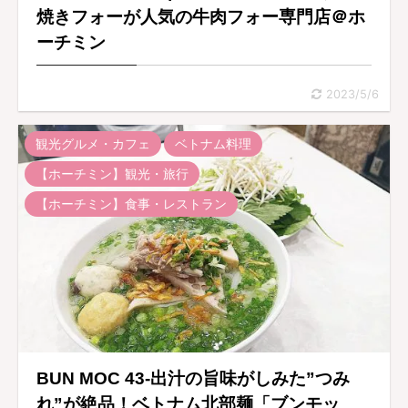
焼きフォーが人気の牛肉フォー専門店＠ホ
ーチミン
2023/5/6
観光グルメ・カフェ
ベトナム料理
【ホーチミン】観光・旅行
【ホーチミン】食事・レストラン
BUN MOC 43-出汁の旨味がしみた”つみ
れ”が絶品！ベトナム北部麺「ブンモッ