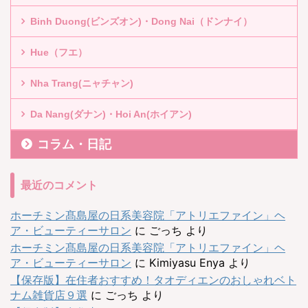
Binh Duong(ビンズオン)・Dong Nai（ドンナイ）
Hue（フエ）
Nha Trang(ニャチャン)
Da Nang(ダナン)・Hoi An(ホイアン)
コラム・日記
最近のコメント
ホーチミン髙島屋の日系美容院「アトリエファイン」ヘ
ア・ビューティーサロン
に
ごっち
より
ホーチミン髙島屋の日系美容院「アトリエファイン」ヘ
ア・ビューティーサロン
に
Kimiyasu Enya
より
【保存版】在住者おすすめ！タオディエンのおしゃれベト
ナム雑貨店９選
に
ごっち
より