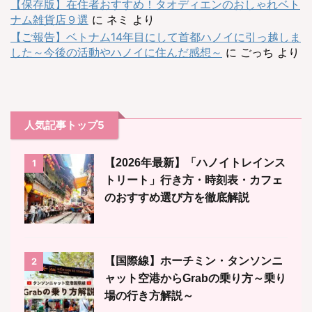
【保存版】在住者おすすめ！タオディエンのおしゃれベト
ナム雑貨店９選
に
ネミ
より
【ご報告】ベトナム14年目にして首都ハノイに引っ越しま
した～今後の活動やハノイに住んだ感想～
に
ごっち
より
人気記事トップ5
【2026年最新】「ハノイトレインス
1
トリート」行き方・時刻表・カフェ
のおすすめ選び方を徹底解説
【国際線】ホーチミン・タンソンニ
2
ャット空港からGrabの乗り方～乗り
場の行き方解説～