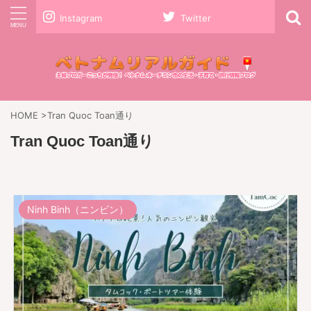
Instagram
Twitter
HOME
>
Tran Quoc Toan通り
Tran Quoc Toan通り
Ninh Binh（ニンビン）