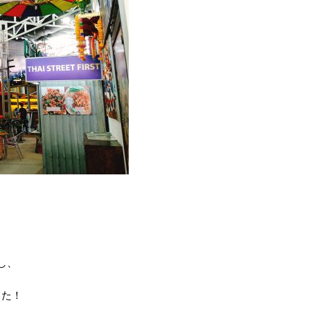
し、
した！