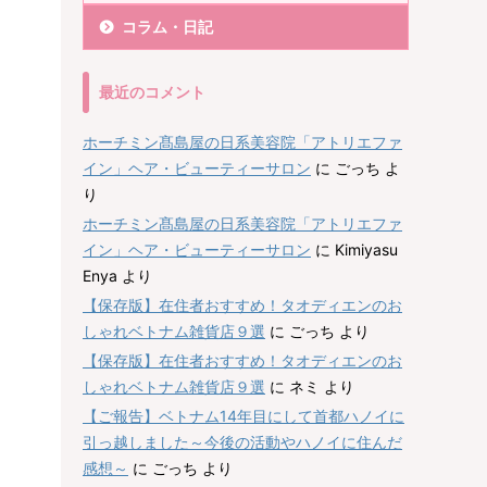
コラム・日記
最近のコメント
ホーチミン髙島屋の日系美容院「アトリエファ
イン」ヘア・ビューティーサロン
に
ごっち
よ
り
ホーチミン髙島屋の日系美容院「アトリエファ
イン」ヘア・ビューティーサロン
に
Kimiyasu
Enya
より
【保存版】在住者おすすめ！タオディエンのお
しゃれベトナム雑貨店９選
に
ごっち
より
【保存版】在住者おすすめ！タオディエンのお
しゃれベトナム雑貨店９選
に
ネミ
より
【ご報告】ベトナム14年目にして首都ハノイに
引っ越しました～今後の活動やハノイに住んだ
感想～
に
ごっち
より