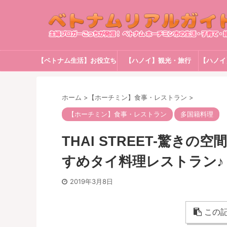
【ベトナム生活】お役立ち
【ハノイ】観光・旅行
【ハノイ
情報
ホーム
>
【ホーチミン】食事・レストラン
>
【ホーチミン】食事・レストラン
多国籍料理
THAI STREET-驚き
すめタイ料理レストラン♪
2019年3月8日
この記