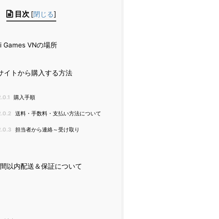
目次
[
閉じる
]
oi Games VNの場所
サイトから購入する方法
2.0.1
購入手順
2.0.2
送料・手数料・支払い方法について
2.0.3
担当者から連絡～受け取り
時間以内配送＆保証について