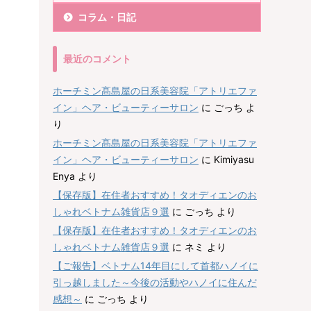
コラム・日記
最近のコメント
ホーチミン髙島屋の日系美容院「アトリエファ
イン」ヘア・ビューティーサロン
に
ごっち
よ
り
ホーチミン髙島屋の日系美容院「アトリエファ
イン」ヘア・ビューティーサロン
に
Kimiyasu
Enya
より
【保存版】在住者おすすめ！タオディエンのお
しゃれベトナム雑貨店９選
に
ごっち
より
【保存版】在住者おすすめ！タオディエンのお
しゃれベトナム雑貨店９選
に
ネミ
より
【ご報告】ベトナム14年目にして首都ハノイに
引っ越しました～今後の活動やハノイに住んだ
感想～
に
ごっち
より