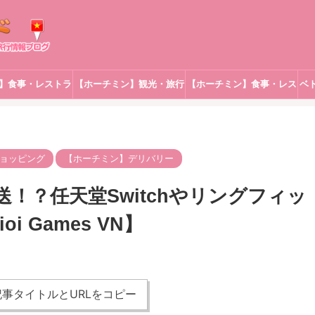
】食事・レストラ
【ホーチミン】観光・旅行
【ホーチミン】食事・レス
ベ
ン
トラン
ョッピング
【ホーチミン】デリバリー
！？任天堂Switchやリングフィッ
i Games VN】
事タイトルとURLをコピー