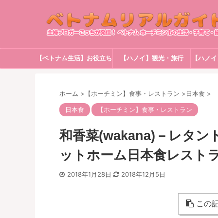
【ベトナム生活】お役立ち
【ハノイ】観光・旅行
【ハノイ
情報
ホーム
>
【ホーチミン】食事・レストラン
>
日本食
>
日本食
【ホーチミン】食事・レストラン
和香菜(wakana)－レ
ットホーム日本食レストラ
2018年1月28日
2018年12月5日
この記