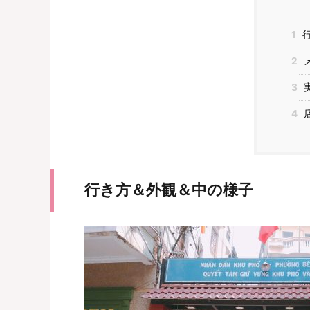
1
行
2
3
実
4
行き方＆外観＆中の様子