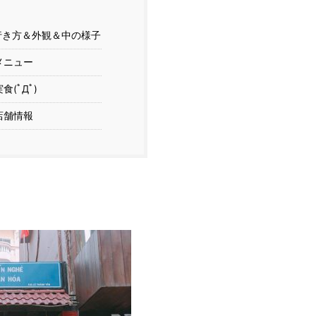
き方＆外観＆中の様子
メニュー
食(ﾟДﾟ)
店舗情報