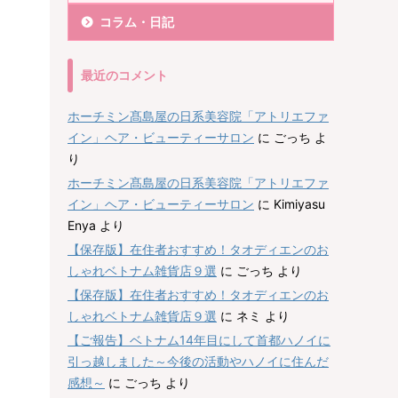
コラム・日記
最近のコメント
ホーチミン髙島屋の日系美容院「アトリエファ
イン」ヘア・ビューティーサロン
に
ごっち
よ
り
ホーチミン髙島屋の日系美容院「アトリエファ
イン」ヘア・ビューティーサロン
に
Kimiyasu
Enya
より
【保存版】在住者おすすめ！タオディエンのお
しゃれベトナム雑貨店９選
に
ごっち
より
【保存版】在住者おすすめ！タオディエンのお
しゃれベトナム雑貨店９選
に
ネミ
より
【ご報告】ベトナム14年目にして首都ハノイに
引っ越しました～今後の活動やハノイに住んだ
感想～
に
ごっち
より