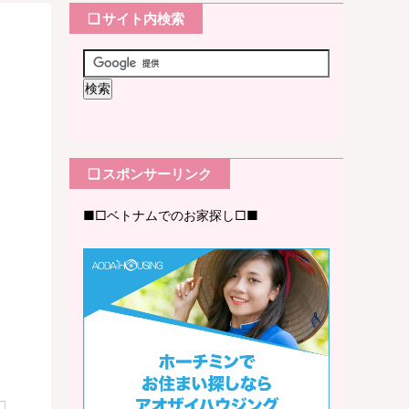
❏ サイト内検索
❏ スポンサーリンク
■□ベトナムでのお家探し□■