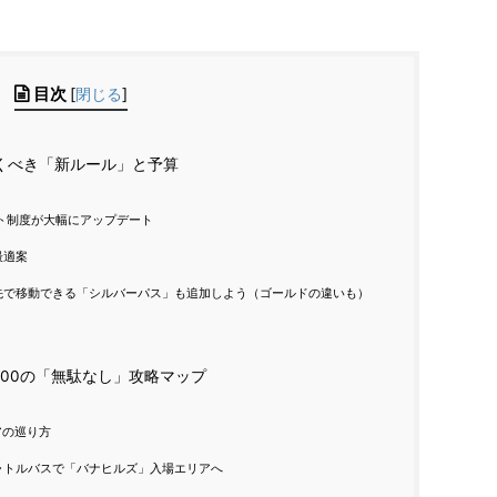
目次
[
閉じる
]
くべき「新ルール」と予算
ット制度が大幅にアップデート
最適案
先で移動できる「シルバーパス」も追加しよう（ゴールドの違いも）
5:00の「無駄なし」攻略マップ
アの巡り方
シャトルバスで「バナヒルズ」入場エリアへ