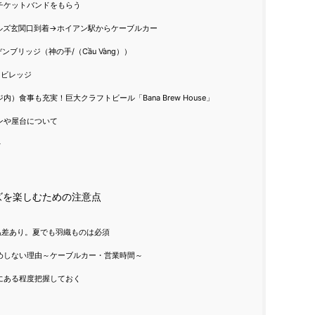
チケットバンドをもらう
ヒルズ玄関口到着→ホイアン駅からケーブルカー
デンブリッジ（神の手/（Cầu Vàng））
スビレッジ
）食事も充実！巨大クラフトビール「Bana Brew House」
ンや屋台について
始
ズを楽しむための注意点
温差あり。夏でも羽織ものは必須
めしない理由～ケーブルカー・営業時間～
にある程度把握しておく