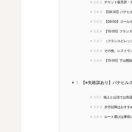
2.0.3
チケット販売所・
2.0.4
【08:30】バナ
2.0.5
【09:00】ゴール
2.0.6
【10:00】フラン
2.0.7
（フランスビレッジ内
2.0.8
その他、レストラ
2.0.9
【15:00】下山開
3
【※失敗談あり】バナヒル
3.0.1
地上と山頂では気
3.0.2
夕方以降はおすす
3.0.3
ルート選びは事前