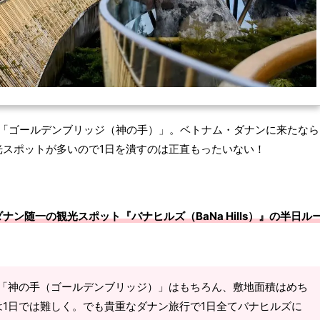
な「ゴールデンブリッジ（神の手）」。ベトナム・ダナンに来たなら
光スポットが多いので1日を潰すのは正直もったいない！
ダナン随一の観光スポット『バナヒルズ（BaNa Hills）』の半日ル
る「神の手（ゴールデンブリッジ）」はもちろん、敷地面積はめち
1日では難しく。でも貴重なダナン旅行で1日全てバナヒルズに