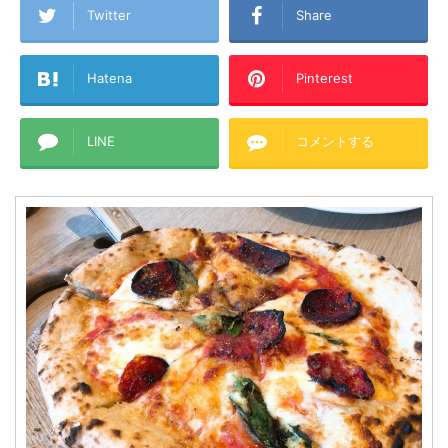
Twitter
Share
Hatena
Pinterest
LINE
コメントする