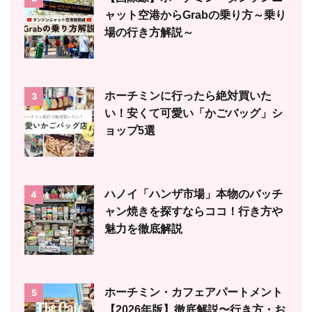
ャット空港からGrabの乗り方～乗り
場の行き方解説～
ホーチミンに行ったら絶対買いた
3
い！安くて可愛い「かごバッグ」シ
ョップ5選
ハノイ「ハンザ市場」本物のバッチ
4
ャン焼きを探すならココ！行き方や
魅力を徹底解説
ホーチミン・カフェアパートメント
5
【2026年版】徹底解説〜行き方・お