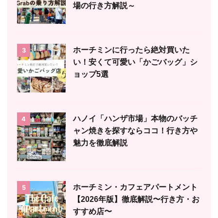
場の行き方解説～
ホーチミンに行ったら絶対買いた
3
い！安くて可愛い「かごバッグ」シ
ョップ5選
ハノイ「ハンザ市場」本物のバッチ
4
ャン焼きを探すならココ！行き方や
魅力を徹底解説
ホーチミン・カフェアパートメント
5
【2026年版】徹底解説〜行き方・お
すすめ店〜