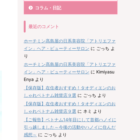
コラム・日記
最近のコメント
ホーチミン髙島屋の日系美容院「アトリエファ
イン」ヘア・ビューティーサロン
に
ごっち
よ
り
ホーチミン髙島屋の日系美容院「アトリエファ
イン」ヘア・ビューティーサロン
に
Kimiyasu
Enya
より
【保存版】在住者おすすめ！タオディエンのお
しゃれベトナム雑貨店９選
に
ごっち
より
【保存版】在住者おすすめ！タオディエンのお
しゃれベトナム雑貨店９選
に
ネミ
より
【ご報告】ベトナム14年目にして首都ハノイに
引っ越しました～今後の活動やハノイに住んだ
感想～
に
ごっち
より