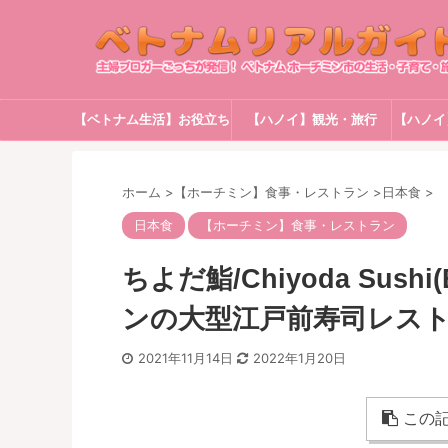
【ベトナム生活】お役立ち
【ハノイ】観光・旅行
【ハノイ
情報
ホーム
>
【ホーチミン】食事・レストラン
>
日本食
>
日本食
【ホーチミン】食事・レストラン
ちよだ鮨/Chiyoda Sushi
ンの大型江戸前寿司レス
2021年11月14日
2022年1月20日
この記