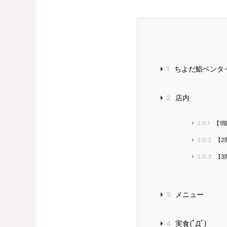
1
ちよだ鮨ベンタ
2
店内
2.0.1
【1
2.0.2
【2
2.0.3
【3
3
メニュー
4
実食(ﾟДﾟ)