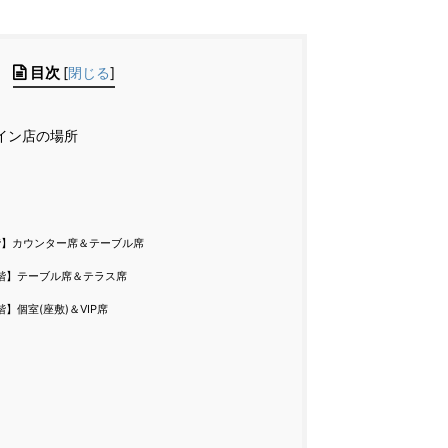
目次
[
閉じる
]
イン店の場所
階】カウンター席＆テーブル席
階】テーブル席＆テラス席
階】個室(座敷)＆VIP席