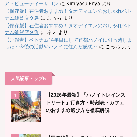
ア・ビューティーサロン
に
Kimiyasu Enya
より
【保存版】在住者おすすめ！タオディエンのおしゃれベト
ナム雑貨店９選
に
ごっち
より
【保存版】在住者おすすめ！タオディエンのおしゃれベト
ナム雑貨店９選
に
ネミ
より
【ご報告】ベトナム14年目にして首都ハノイに引っ越しま
した～今後の活動やハノイに住んだ感想～
に
ごっち
より
人気記事トップ5
【2026年最新】「ハノイトレインス
1
トリート」行き方・時刻表・カフェ
のおすすめ選び方を徹底解説