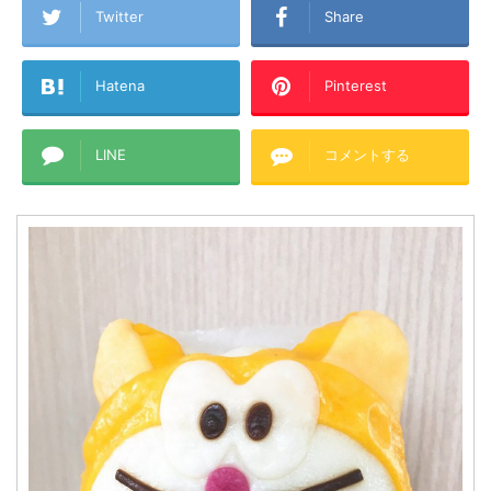
Twitter
Share
Hatena
Pinterest
LINE
コメントする