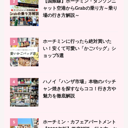
【国際線】ホーチミン・タンソンニ
2
ャット空港からGrabの乗り方～乗り
場の行き方解説～
ホーチミンに行ったら絶対買いた
3
い！安くて可愛い「かごバッグ」シ
ョップ5選
ハノイ「ハンザ市場」本物のバッチ
4
ャン焼きを探すならココ！行き方や
魅力を徹底解説
ホーチミン・カフェアパートメント
5