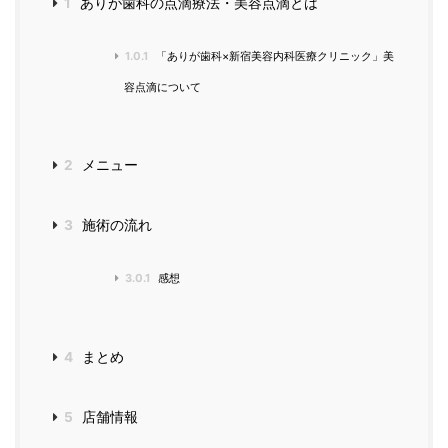
1
ありが歯科の点滴療法・美容点滴とは
1.0.1
「ありが歯科×新宿美容内科医療クリニック」美
容点滴について
2
メニュー
3
施術の流れ
3.0.1
感想
4
まとめ
5
店舗情報