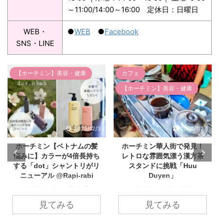
～11:00/14:00～16:00 定休日：日曜日
WEB・
●
WEB
●
Facebook
SNS・LINE
【ホーチミン】美容・健康
カフェ
【ホーチミン】美容・健康
2025/12/3
2026/1/27
ホーチミン【ベトナムの髪
ホーチミン華人街で発見！
悩みに】カラーが4倍長持ち
レトロな雰囲気漂う漢方茶
する「dot」シャントリがリ
スタンドに挑戦「Huu
ニューアル @Rapi-rabi
Duyen」
ホーチミンのヘアカラー
ホーチミンのチョロン
＆ヘッドスパ専門店
（Chợ Lớn）エリアとい
見てみる
見てみる
「Rapi-rabi」からリニュ
えば、古くからの華人街