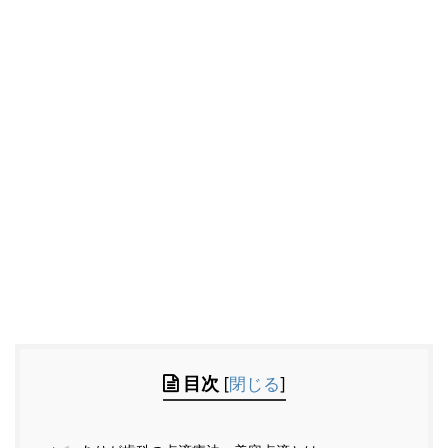
目次
[
閉じる
]