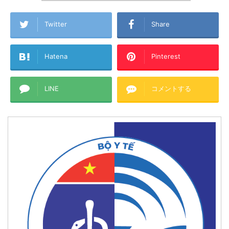
Twitter
Share
Hatena
Pinterest
LINE
コメントする