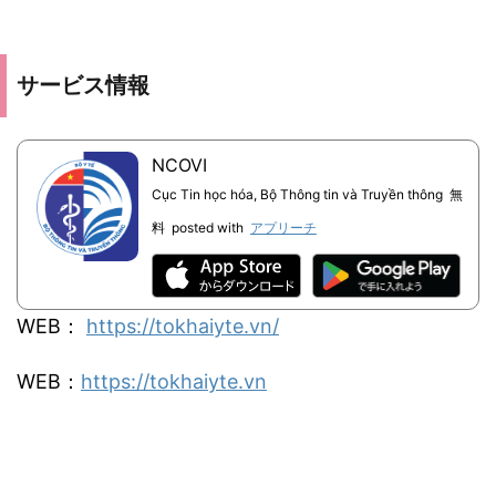
サービス情報
NCOVI
Cục Tin học hóa, Bộ Thông tin và Truyền thông
無
料
posted with
アプリーチ
WEB：
https://tokhaiyte.vn/
WEB：
https://tokhaiyte.vn