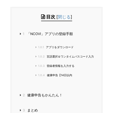
目次
[
閉じる
]
1
「NCOVI」アプリの登録手順
1.0.1
アプリをダウンロード
1.0.2
言語選択＆ワンタイムパスコード入力
1.0.3
登録者情報を入力する
1.0.4
健康申告【14日以内
2
健康申告もかんたん！
3
まとめ