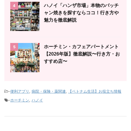
ハノイ「ハンザ市場」本物のバッチ
4
ャン焼きを探すならココ！行き方や
魅力を徹底解説
ホーチミン・カフェアパートメント
5
【2026年版】徹底解説〜行き方・お
すすめ店〜
-
便利アプリ
,
病院・保険・薬関連
,
【ベトナム生活】お役立ち情報
-
ホーチミン
,
ハノイ