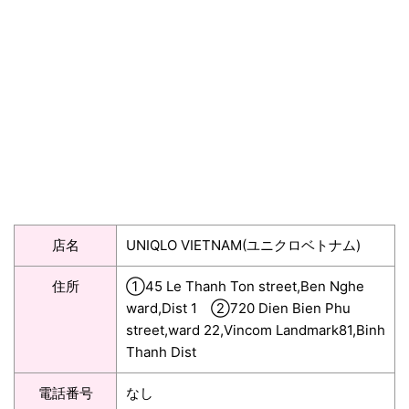
店名
UNIQLO VIETNAM(ユニクロベトナム)
住所
①45 Le Thanh Ton street,Ben Nghe
ward,Dist 1 ②720 Dien Bien Phu
street,ward 22,Vincom Landmark81,Binh
Thanh Dist
電話番号
なし