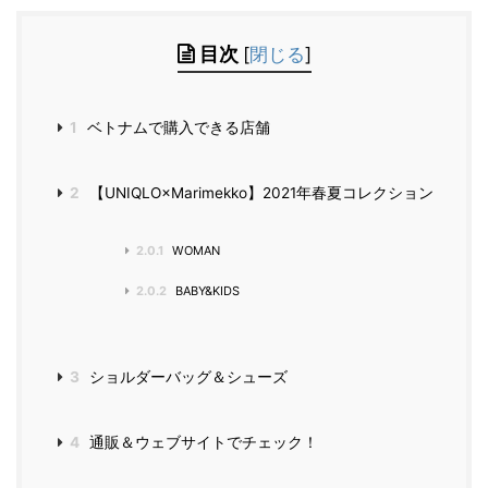
目次
[
閉じる
]
1
ベトナムで購入できる店舗
2
【UNIQLO×Marimekko】2021年春夏コレクション
2.0.1
WOMAN
2.0.2
BABY&KIDS
3
ショルダーバッグ＆シューズ
4
通販＆ウェブサイトでチェック！