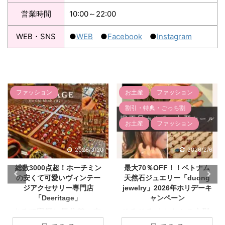
営業時間
10:00～22:00
WEB・SNS
●
WEB
●
Facebook
●
Instagram
お土産
ファッション
ファッション
割引・特典・ごっち割
お土産
ファッション
2026/2/6
2026/1/6
最大70％OFF！！ベトナム
とにかく安い！ホーチミ
天然石ジュエリー「duong
ン・タオディエンのアウト
jewelry」2026年ホリデーキ
レット店「One Outlet -
ャンペーン
family fashion」
そろそろベトナムの大型
「タオディエンでお買い
連休、旧正月に近づいて
物」というと、おしゃれ