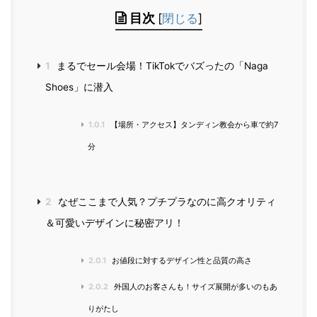
目次
[
閉じる
]
1
まるでセール会場！TikTokでバズったの「Naga
Shoes」に潜入
1.0.1
【場所・アクセス】タンディン教会から車で約7
分
2
なぜここまで人気？プチプラなのに高クオリティ
＆可愛いデザインに秘密アリ！
2.0.1
お値段に対するデザイン性と品質の高さ
2.0.2
外国人のお客さんも！サイズ展開が多いのもあ
りがたし