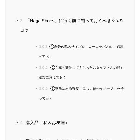
3
「Naga Shoes」に行く前に知っておくべき3つの
コツ
3.0.1
①自分の靴のサイズを「ヨーロッパ方式」で調
べておく
3.0.2
②在庫を確認してもらったスタッフさんの顔を
絶対に覚えておく
3.0.3
③事前にある程度「欲しい靴のイメージ」を持
っておく
4
購入品（私＆お友達）